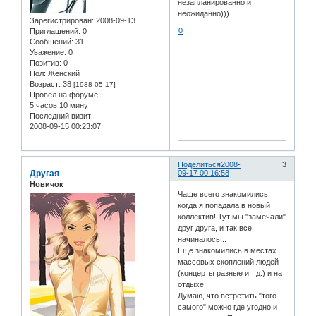
незапланированно и
неожиданно)))
Зарегистрирован
: 2008-09-13
0
Приглашений:
0
Сообщений:
31
Уважение:
0
Позитив:
0
Пол:
Женский
Возраст:
38
[1988-05-17]
Провел на форуме:
5 часов 10 минут
Последний визит:
2008-09-15 00:23:07
Поделиться
2008-
3
Другая
09-17 00:16:58
Новичок
Чаще всего знакомились,
когда я попадала в новый
коллектив! Тут мы "замечали"
друг друга, и так все
начиналось...
Еще знакомились в местах
массовых скоплений людей
(концерты разные и т.д.) и на
отдыхе.
Думаю, что встретить "того
самого" можно где угодно и