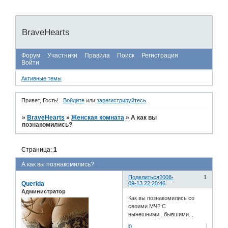
BraveHearts
Форум
Участники
Правила
Поиск
Регистрация
Войти
Активные темы
Привет, Гость!
Войдите
или
зарегистрируйтесь
.
»
BraveHearts
»
Женская комната
»
А как вы
познакомились?
Страница:
1
А как вы познакомились?
Поделиться
2008-
1
Querida
09-13 22:20:46
Администратор
Как вы познакомились со
своими МЧ? С
нынешними...бывшими...
0