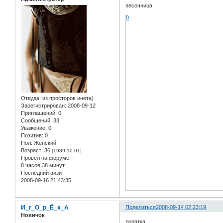
песочница
0
Откуда:
из просторов инета)
Зарегистрирован
: 2008-09-12
Приглашений:
0
Сообщений:
33
Уважение:
0
Позитив:
0
Пол:
Женский
Возраст:
36
[1989-10-01]
Провел на форуме:
8 часов 38 минут
Последний визит:
2008-09-16 21:43:35
И_г_О_р_Ё_х_А
Поделиться
2008-09-14 02:23:19
Новичок
лопатка