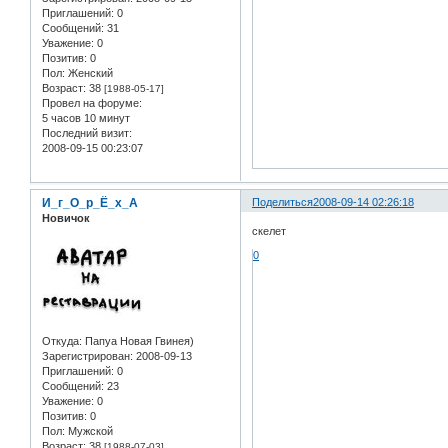
Приглашений:
0
Сообщений:
31
Уважение:
0
Позитив:
0
Пол:
Женский
Возраст:
38
[1988-05-17]
Провел на форуме:
5 часов 10 минут
Последний визит:
2008-09-15 00:23:07
И_г_О_р_Ё_х_А
Поделиться
2008-09-14 02:26:18
Новичок
скелет
0
Откуда:
Папуа Новая Гвинея)
Зарегистрирован
: 2008-09-13
Приглашений:
0
Сообщений:
23
Уважение:
0
Позитив:
0
Пол:
Мужской
Возраст:
38
[1988-07-03]