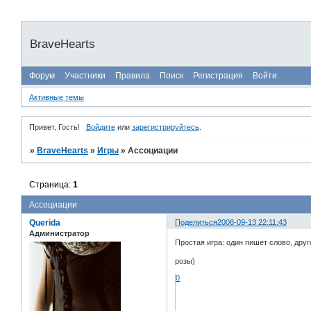
BraveHearts
Форум
Участники
Правила
Поиск
Регистрация
Войти
Активные темы
Привет, Гость!
Войдите
или
зарегистрируйтесь
.
»
BraveHearts
»
Игры
»
Ассоциации
Страница:
1
Ассоциации
Querida
Поделиться
2008-09-13 22:11:43
Администратор
Простая игра: один пишет слово, дру
розы)
0