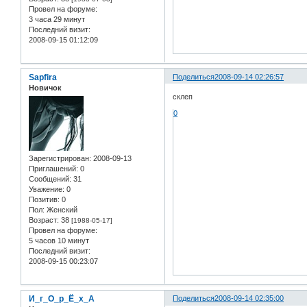
Провел на форуме:
3 часа 29 минут
Последний визит:
2008-09-15 01:12:09
Sapfira
Поделиться
2008-09-14 02:26:57
Новичок
склеп
0
Зарегистрирован
: 2008-09-13
Приглашений:
0
Сообщений:
31
Уважение:
0
Позитив:
0
Пол:
Женский
Возраст:
38
[1988-05-17]
Провел на форуме:
5 часов 10 минут
Последний визит:
2008-09-15 00:23:07
И_г_О_р_Ё_х_А
Поделиться
2008-09-14 02:35:00