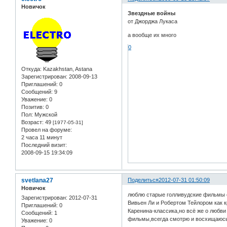
Новичок
Звездные войны
от Джорджа Лукаса
а вообще их много
0
Откуда:
Kazakhstan, Astana
Зарегистрирован
: 2008-09-13
Приглашений:
0
Сообщений:
9
Уважение:
0
Позитив:
0
Пол:
Мужской
Возраст:
49
[1977-05-31]
Провел на форуме:
2 часа 11 минут
Последний визит:
2008-09-15 19:34:09
svetlana27
Поделиться
2012-07-31 01:50:09
Новичок
люблю старые голливудские фильмы о
Зарегистрирован
: 2012-07-31
Вивьен Ли и Робертом Тейлором как 
Приглашений:
0
Каренина-классика,но всё же о любви
Сообщений:
1
фильмы,всегда смотрю и восхищаюсь!
Уважение:
0