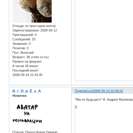
Откуда:
из просторов инета)
Зарегистрирован
: 2008-09-12
Приглашений:
0
Сообщений:
33
Уважение:
0
Позитив:
0
Пол:
Женский
Возраст:
36
[1989-10-01]
Провел на форуме:
8 часов 38 минут
Последний визит:
2008-09-16 21:43:35
И_г_О_р_Ё_х_А
Поделиться
2008-09-13 20:49:24
Новичок
"Мы из будущего" Ф. Андрея Малюков
0
Откуда:
Папуа Новая Гвинея)