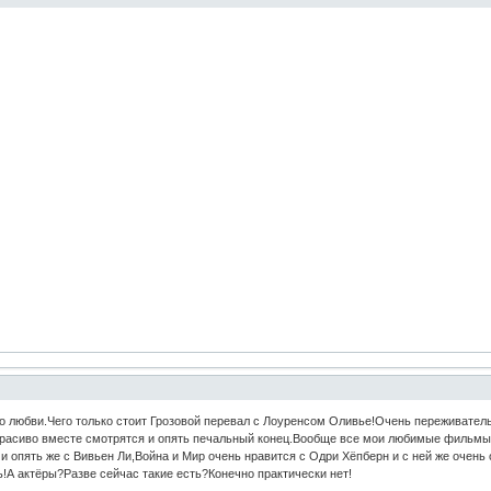
 любви.Чего только стоит Грозовой перевал с Лоуренсом Оливье!Очень переживатель
красиво вместе смотрятся и опять печальный конец.Вообще все мои любимые фильмы
 и опять же с Вивьен Ли,Война и Мир очень нравится с Одри Хёпберн и с ней же оче
А актёры?Разве сейчас такие есть?Конечно практически нет!