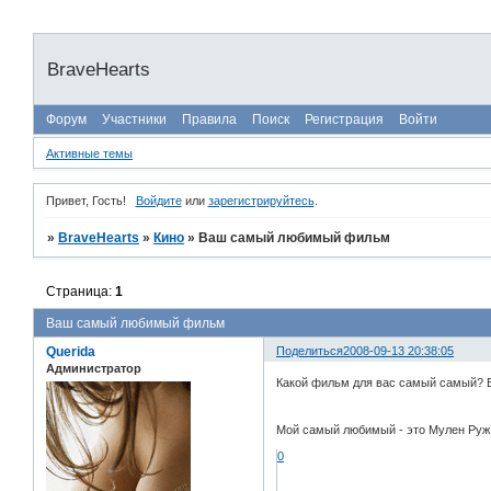
BraveHearts
Форум
Участники
Правила
Поиск
Регистрация
Войти
Активные темы
Привет, Гость!
Войдите
или
зарегистрируйтесь
.
»
BraveHearts
»
Кино
»
Ваш самый любимый фильм
Страница:
1
Ваш самый любимый фильм
Querida
Поделиться
2008-09-13 20:38:05
Администратор
Какой фильм для вас самый самый? В
Мой самый любимый - это Мулен Руж..
0