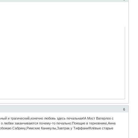
6
ный и трагический,конечно любовь здесь печальная!А Мост Ватерлоо с
 о любви заканчиваются почему-то печально:Поющие в терновнике,Анна
нь обожаю Сабрину,Римские Каникулы,Завтрак у Тиффани!Клёвые старые