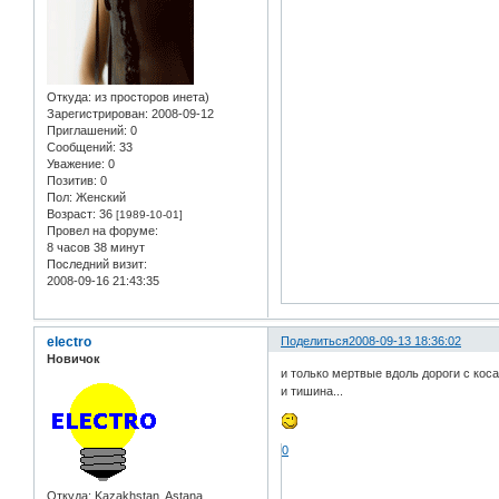
Откуда:
из просторов инета)
Зарегистрирован
: 2008-09-12
Приглашений:
0
Сообщений:
33
Уважение:
0
Позитив:
0
Пол:
Женский
Возраст:
36
[1989-10-01]
Провел на форуме:
8 часов 38 минут
Последний визит:
2008-09-16 21:43:35
electro
Поделиться
2008-09-13 18:36:02
Новичок
и только мертвые вдоль дороги с кос
и тишина...
0
Откуда:
Kazakhstan, Astana