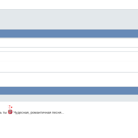
шь ты
Чудесная, романтичная песня...