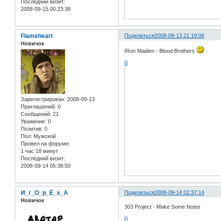
Последний визит:
2008-09-15 00:23:38
Flameheart
Поделиться
2008-09-13 21:19:06
Новичок
IRon Maiden - Blood Brothers
0
Зарегистрирован
: 2008-09-13
Приглашений:
0
Сообщений:
21
Уважение:
0
Позитив:
0
Пол:
Мужской
Провел на форуме:
1 час 18 минут
Последний визит:
2008-09-14 05:38:50
И_г_О_р_Ё_х_А
Поделиться
2008-09-14 02:37:14
Новичок
303 Project - Make Some Noise
0