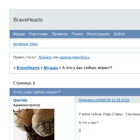
BraveHearts
Форум
Участники
Правила
Поиск
Регистрация
Войти
Активные темы
Привет, Гость!
Войдите
или
зарегистрируйтесь
.
»
BraveHearts
»
Музыка
»
А что у вас сейчас играет?
Страница:
1
А что у вас сейчас играет?
Querida
Поделиться
2008-09-13 18:13:52
Администратор
У меня сейчас Ради Славы - Скучае
А что у вас?
0