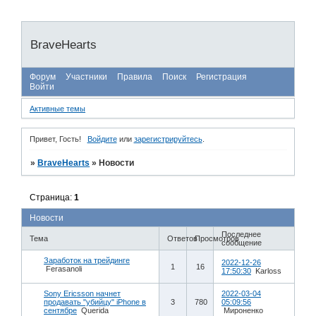
BraveHearts
Форум
Участники
Правила
Поиск
Регистрация
Войти
Активные темы
Привет, Гость!
Войдите
или
зарегистрируйтесь
.
»
BraveHearts
»
Новости
Страница:
1
Новости
Последнее
Тема
Ответов
Просмотров
сообщение
Заработок на трейдинге
2022-12-26
1
16
Ferasanoli
17:50:30
Karloss
Sony Ericsson начнет
2022-03-04
продавать "убийцу" iPhone в
3
780
05:09:56
сентябре
Querida
Мироненко