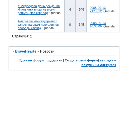
У Медведева День рождения
2008-09-13
Чиновники никак не могут
4
548
21:19:12
Querida
решить, что ему под
Querida
Американский суд признал
2008-09-13
запрет на спам нарушением
0
345
18:33:09
Querida
свободы слова)
Querida
Страница:
1
»
BraveHearts
»
Новости
Единый форум поддержки
|
Создать свой форум
|
выгодные
покупки на AliExpress