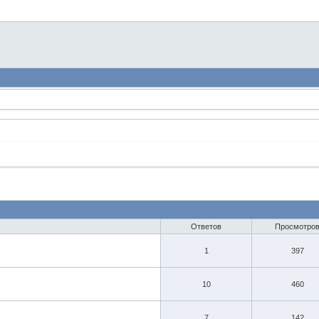
Ответов
Просмотро
1
397
10
460
7
142