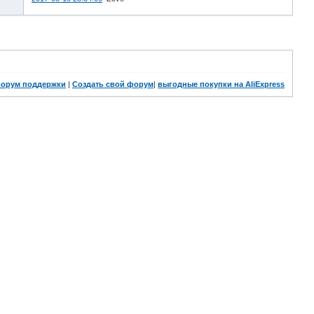
орум поддержки
|
Создать свой форум
|
выгодные покупки на AliExpress