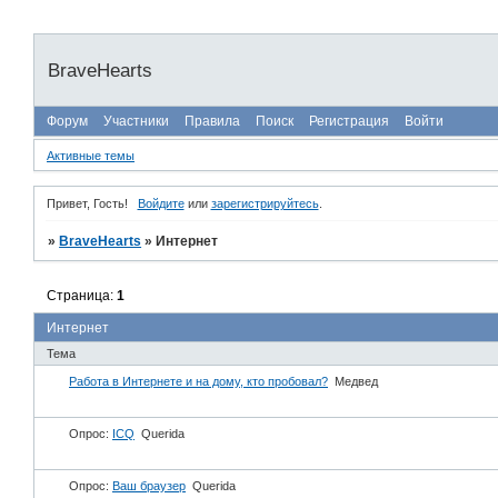
BraveHearts
Форум
Участники
Правила
Поиск
Регистрация
Войти
Активные темы
Привет, Гость!
Войдите
или
зарегистрируйтесь
.
»
BraveHearts
»
Интернет
Страница:
1
Интернет
Тема
Работа в Интернете и на дому, кто пробовал?
Медвед
Опрос:
ICQ
Querida
Опрос:
Ваш браузер
Querida