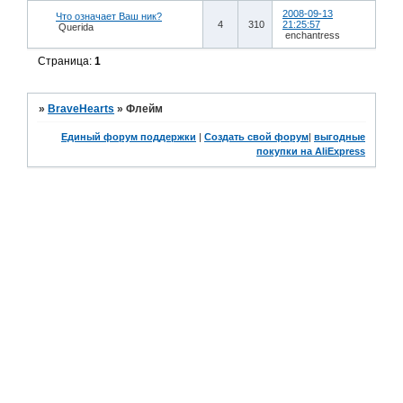
2008-09-13
Что означает Ваш ник?
4
310
21:25:57
Querida
enchantress
Страница:
1
»
BraveHearts
»
Флейм
Единый форум поддержки
|
Создать свой форум
|
выгодные
покупки на AliExpress