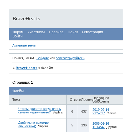
BraveHearts
Форум
Участники
Правила
Поиск
Регистрация
Войти
Активные темы
Привет, Гость!
Войдите
или
зарегистрируйтесь
.
»
BraveHearts
»
Флейм
Страница:
1
Флейм
Последнее
Тема
Ответов
Просмотров
сообщение
Что вы делаете, когда очень
2019-02-14
6
637
сильно нервничаете?
Sapfira
21:52:27
Олена
Двойники и похожие
2008-09-16
5
230
личности=))
Sapfira
11:14:47
Другая