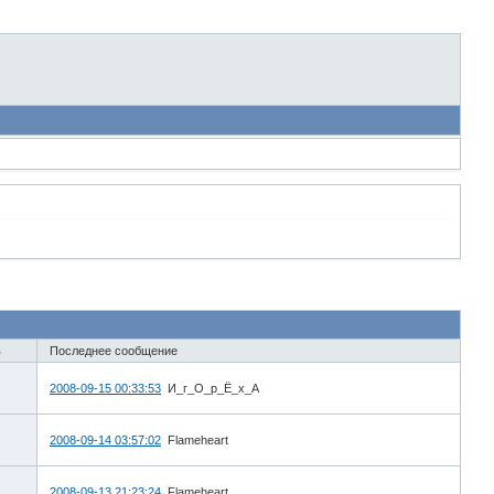
в
Последнее сообщение
2008-09-15 00:33:53
И_г_О_р_Ё_х_А
2008-09-14 03:57:02
Flameheart
2008-09-13 21:23:24
Flameheart