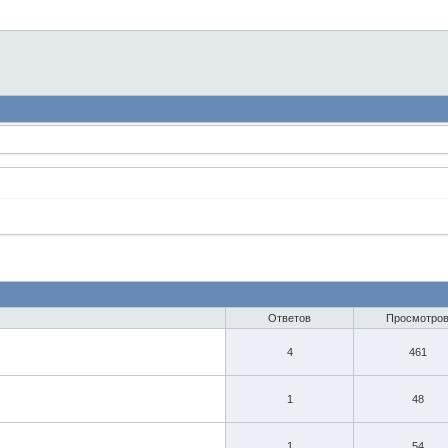
Ответов
Просмотро
4
461
1
48
1
54