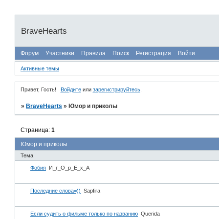
BraveHearts
Форум
Участники
Правила
Поиск
Регистрация
Войти
Активные темы
Привет, Гость!
Войдите
или
зарегистрируйтесь
.
»
BraveHearts
»
Юмор и приколы
Страница:
1
Юмор и приколы
Тема
Фобия
И_г_О_р_Ё_х_А
Последние слова=))
Sapfira
Если судить о фильме только по названию
Querida