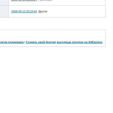
2008-09-13 20:23:44
Другая
орум поддержки
|
Создать свой форум
|
выгодные покупки на AliExpress